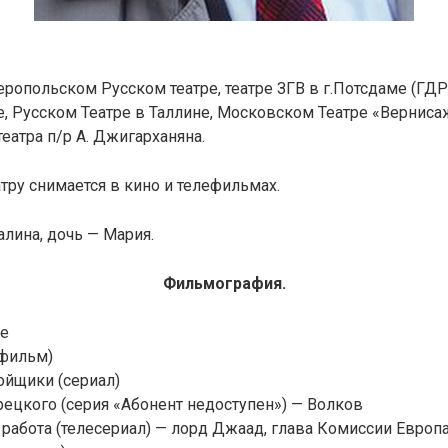
ропольском Русском театре, театре ЗГВ в г.Потсдаме (ГДР
е, Русском Театре в Таллине, Московском Театре «Вернисаж
театра п/р А. Джигарханяна.
тру снимается в кино и телефильмах.
алина, дочь — Мария.
Фильмография.
е
(фильм)
ойщики (сериал)
ецкого (серия «Абонент недоступен») — Волков
работа (телесериал) — лорд Джаад, глава Комиссии Европ