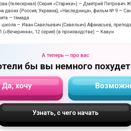
ова (телесериал) (Серия «Старики») — Дмитрий Петрович 
на двоих (Россия, Украина), «Наследница», фильм № 9 — Са
нита — тамада
 школа — Иван Савельевич (Савельич) Афанасьев, препод
1 («Вечеринка», 12 серия) (в производстве) — Кавун
А теперь — про вас
отели бы вы немного похудет
Да, хочу
Возможн
Узнать, с чего начать