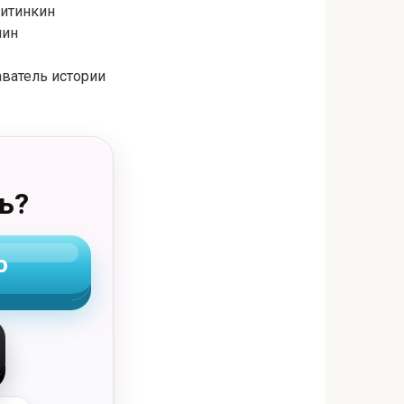
Житинкин
нин
аватель истории
ь?
о