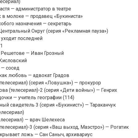
лесериал)
астя — администратор в театре
к в молоке — продавец «Букиниста»
собого назначения — секретарь
Центральный Округ (серия «Рекламная пауза»)
 уходит последней
 1
в Решетове — Иван Грозный
 Кисловский
 — сосед
как любовь — адвокат Градов
(телесериал) (серия «Ловушка») — прокурор
ова (телесериал)-2 (серия «Дети войны») — Генрих
очки — учитель географии (114)
ый свидетель 3 (серия «Букинист») — Тараканчук
елесериал)
елесериал) — врач Шелехеса
(телесериал)-3 (серия «Ваш выход, Маэстро») — Рогатик
крывает ложь — Сан Саныч, архивариус