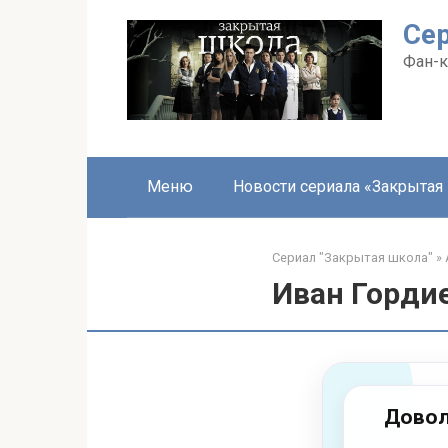
Перейти
Се
к
контенту
Фан-к
Меню
Новости сериала «Закрытая
Сериал "Закрытая школа"
»
Иван Горди
Довол