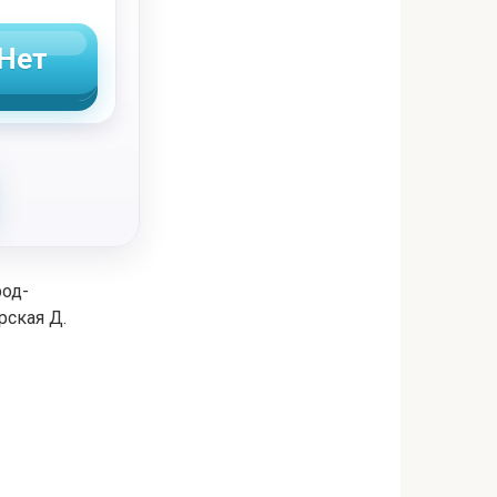
Нет
род-
рская Д.