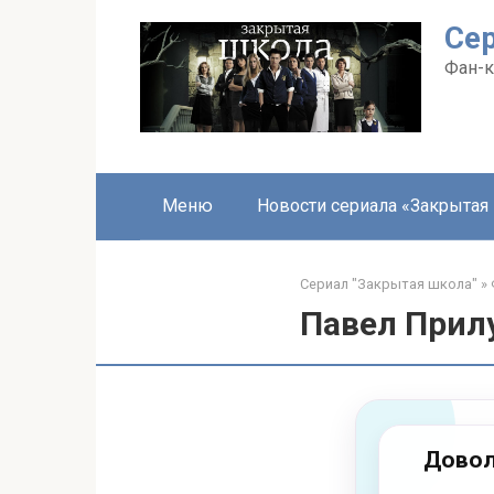
Перейти
Се
к
контенту
Фан-к
Меню
Новости сериала «Закрытая
Сериал "Закрытая школа"
»
Павел Прил
Довол