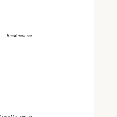
Влюбленные.
Агата Муцениеце.