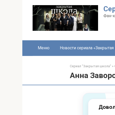
Перейти
Се
к
контенту
Фан-к
Меню
Новости сериала «Закрытая
Сериал "Закрытая школа"
»
Анна Завор
Довол