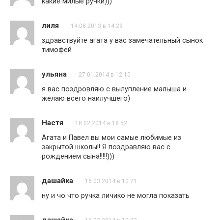
какие милые ручки)))
лиля
14.08.2013 в 14:29
здравствуйте агата у вас замечательный сынок
тимофей
ульяна
27.01.2014 в 12:10
я вас поздровляю с вылупление малыша и
желаю всего наилучшего)
Настя
18.02.2014 в 18:52
Агата и Павел вы мои самые любимые из
закрытой школы!! Я поздравляю вас с
рождением сына!!!!!)))
дашайка
16.03.2014 в 10:21
ну и чо что ручка личико не могла показать
дашайка