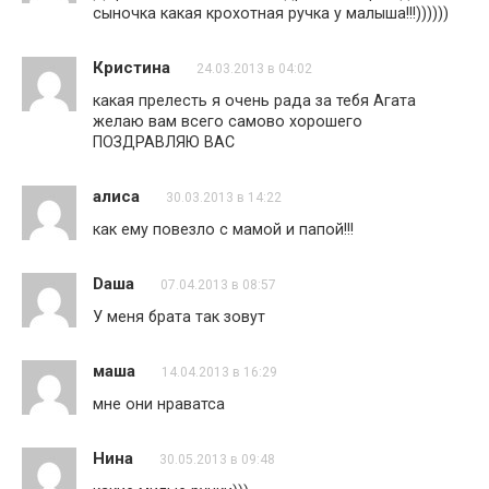
сыночка какая крохотная ручка у малыша!!!))))))
Кристина
24.03.2013 в 04:02
какая прелесть я очень рада за тебя Агата
желаю вам всего самово хорошего
ПОЗДРАВЛЯЮ ВАС
алиса
30.03.2013 в 14:22
как ему повезло с мамой и папой!!!
Daшa
07.04.2013 в 08:57
У меня брата так зовут
маша
14.04.2013 в 16:29
мне они нраватса
Нина
30.05.2013 в 09:48